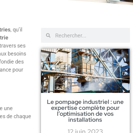
tries
, qu’il
trie
 travers ses
 aux besoins
fondie des
iance pour
Le pompage industriel : une
expertise complète pour
re une
l’optimisation de vos
ues de chaque
installations
12 juin 2023