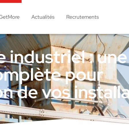
GetMore
Actualités
Recrutements
industriel : une
omplète pour
on de vos install