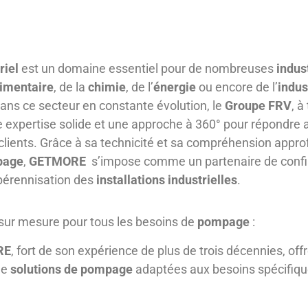
riel
est un domaine essentiel pour de nombreuses
indus
imentaire
, de la
chimie
, de l’
énergie
ou encore de l’
indus
Dans ce secteur en constante évolution, le
Groupe FRV
, à
ne expertise solide et une approche à 360° pour répondre
clients. Grâce à sa technicité et sa compréhension appro
page
,
GETMORE
s’impose comme un partenaire de conf
a pérennisation des
installations industrielles
.
 sur mesure pour tous les besoins de
pompage
:
RE
, fort de son expérience de plus de trois décennies, off
de
solutions de pompage
adaptées aux besoins spécifiq