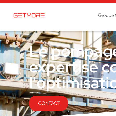
Groupe 
Le pompage 
expertise c
l'optimisati
CONTACT